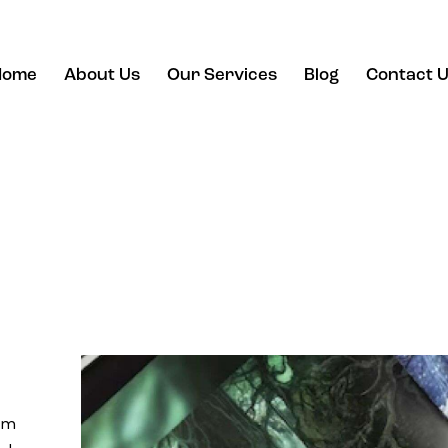
Home
About Us
Our Services
Blog
Contact 
tem