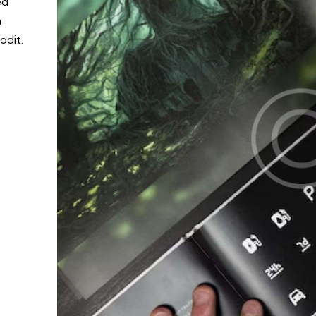
ed
m
odit.