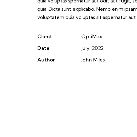
quia voluptas spernatur aut odit aut fugit, s
quia. Dicta sunt explicabo. Nemo enim ipsa
voluptatem quia voluptas sit aspernatur aut 
Client
OptiMax
Date
July, 2022
Author
John Miles