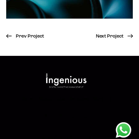
Prev Project
Next Project
Home
About
Our Services
Blog
©. All Rights Reserved.